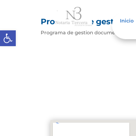
Programa de gestión 
Inicio
Abrir barra de herramientas
Programa de gestion documentalDes