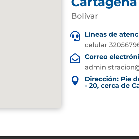
Cartagena
Bolívar
Líneas de atenc

celular 3205679
Correo electrón

administracion
Dirección: Pie d

- 20, cerca de C