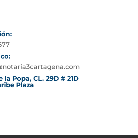
ión:
677
ico:
@notaria3cartagena.com
e la Popa, CL. 29D # 21D
aribe Plaza