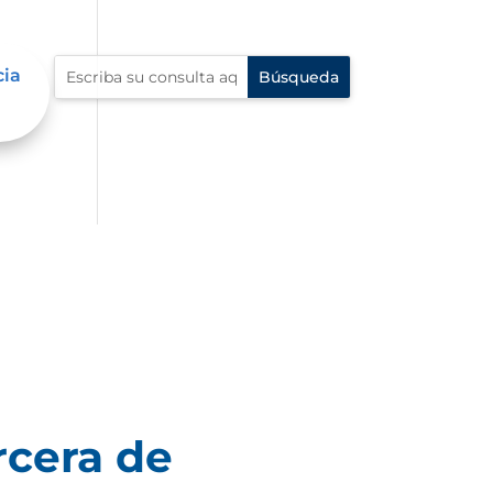
cia
rcera de