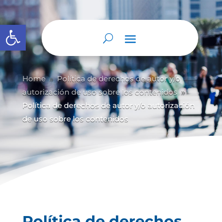
Abrir barra de herramientas
Home
Política de derechos de autor y/
o
9
autorización de uso sobre los contenidos
9
Política de derechos de autor y/o autorización
de uso sobre los contenidos
Política de derechos