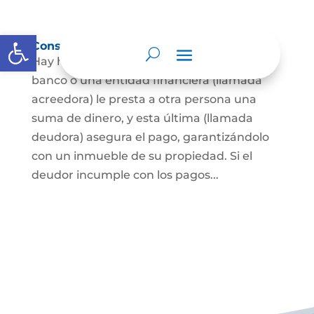
Abrir barra de herramientas
Constitución de hipoteca
Hay hipoteca cuando una persona, o un
banco o una entidad financiera (llamada
acreedora) le presta a otra persona una
suma de dinero, y esta última (llamada
deudora) asegura el pago, garantizándolo
con un inmueble de su propiedad. Si el
deudor incumple con los pagos...