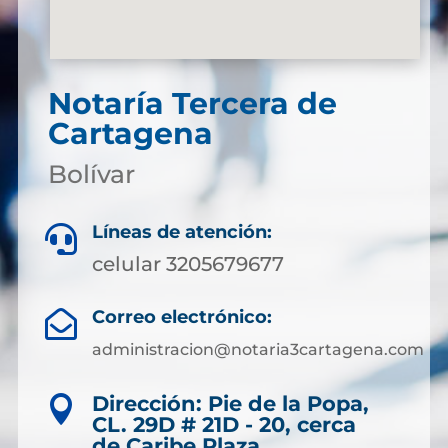
Notaría Tercera de
Cartagena
Bolívar
Líneas de atención:

celular 3205679677
Correo electrónico:

administracion@notaria3cartagena.com
Dirección: Pie de la Popa,

CL. 29D # 21D - 20, cerca
de Caribe Plaza