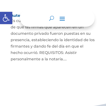
Abrir barra de herramientas
Autenticaciones
Es cuando el notario da testimonio escrito
de que las firmas que aparecen en un
documento privado fueron puestas en su
presencia, estableciendo la identidad de los
firmantes y dando fe del día en que el
hecho ocurrió. REQUISITOS: Asistir
personalmente a la notaría....