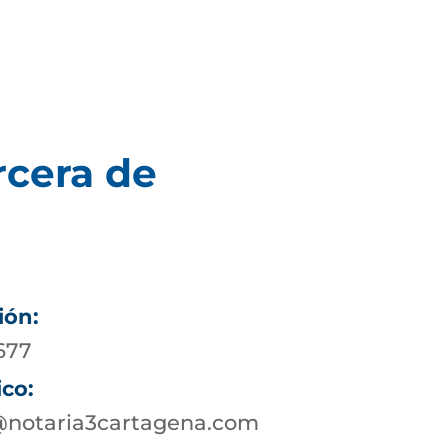
rcera de
ión:
677
ico:
@notaria3cartagena.com