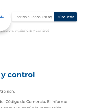
cia
cción, vigilancia y control
 y control
tro son:
 del Código de Comercio. El informe