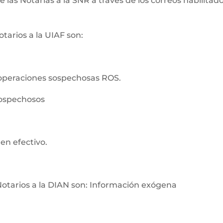
as Notarías a la SNR a través de los correos habilitados
tarios a la UIAF son:
operaciones sospechosas ROS.
sospechosos
en efectivo.
Notarios a la DIAN son: Información exógena