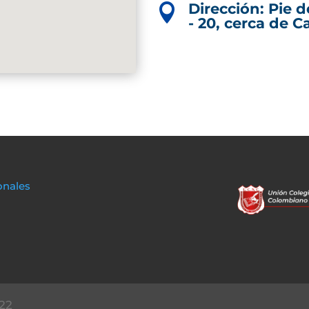
Dirección: Pie d

- 20, cerca de C
onales
22