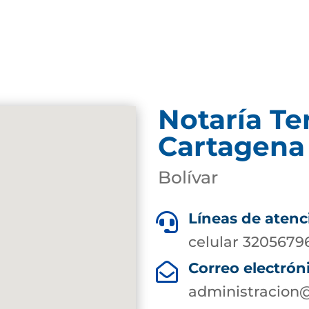
Notaría Te
Cartagena
Bolívar
Líneas de atenc

celular 3205679
Correo electrón

administracion