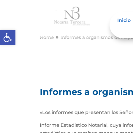
Inicio
Abrir barra de herramientas
Home
Informes a organismos de inspec
9
Informes a organism
«Los informes que presentan los Señor
Informe Estadistico Notarial, cuya inf